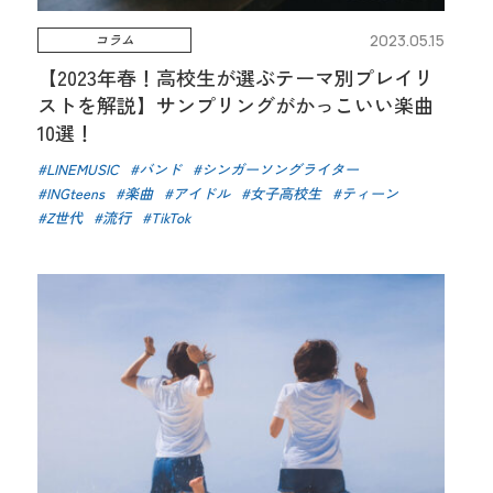
コラム
2023.05.15
【2023年春！高校生が選ぶテーマ別プレイリ
ストを解説】サンプリングがかっこいい楽曲
10選！
LINEMUSIC
バンド
シンガーソングライター
INGteens
楽曲
アイドル
女子高校生
ティーン
Z世代
流行
TikTok