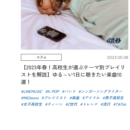
コラム
2023.05.08
【2023年春！高校生が選ぶテーマ別プレイリ
ストを解説】ゆる～い1日に聴きたい楽曲10
選！
LINEMUSIC
K-POP
バンド
シンガーソングライター
INGteens
プレイリスト
楽曲
アイドル
男子高校生
女子高校生
ティーン
Z世代
トレンド
流行
TikTok