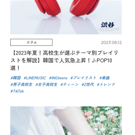
コラム
2023.06.12
【2023年夏！高校生が選ぶテーマ別プレイリ
ストを解説】韓国で人気急上昇！J-POP10
選！
韓国
LINEMUSIC
INGteens
プレイリスト
楽曲
男子高校生
女子高校生
ティーン
Z世代
トレンド
TikTok