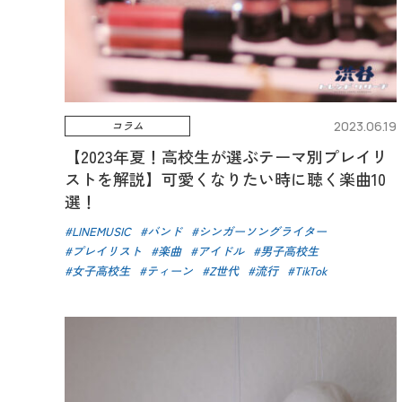
コラム
2023.06.19
【2023年夏！高校生が選ぶテーマ別プレイリ
ストを解説】可愛くなりたい時に聴く楽曲10
選！
LINEMUSIC
バンド
シンガーソングライター
プレイリスト
楽曲
アイドル
男子高校生
女子高校生
ティーン
Z世代
流行
TikTok