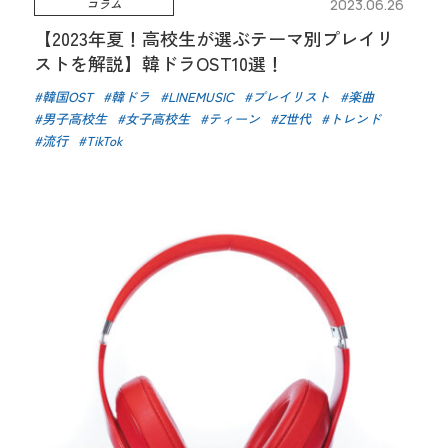
コラム
2023.06.26
【2023年夏！高校生が選ぶテーマ別プレイリ
ストを解説】韓ドラOST10選！
韓国OST
韓ドラ
LINEMUSIC
プレイリスト
楽曲
男子高校生
女子高校生
ティーン
Z世代
トレンド
流行
TikTok