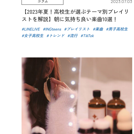
コラム
2023.07.03
【2023年夏！高校生が選ぶテーマ別プレイリ
ストを解説】朝に気持ち良い楽曲10選！
LINELIVE
INGteens
プレイリスト
楽曲
男子高校生
女子高校生
トレンド
流行
TikTok