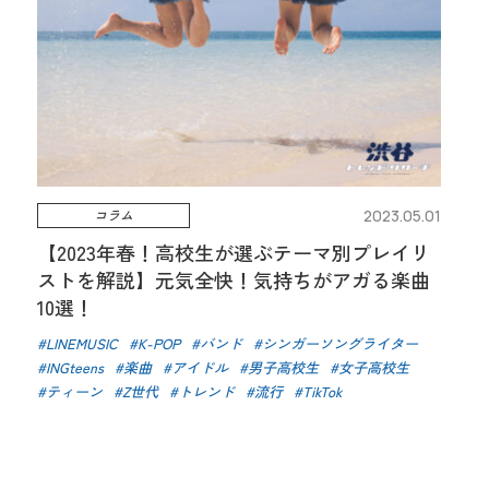
コラム
2023.05.01
【2023年春！高校生が選ぶテーマ別プレイリ
ストを解説】元気全快！気持ちがアガる楽曲
10選！
LINEMUSIC
K-POP
バンド
シンガーソングライター
INGteens
楽曲
アイドル
男子高校生
女子高校生
ティーン
Z世代
トレンド
流行
TikTok