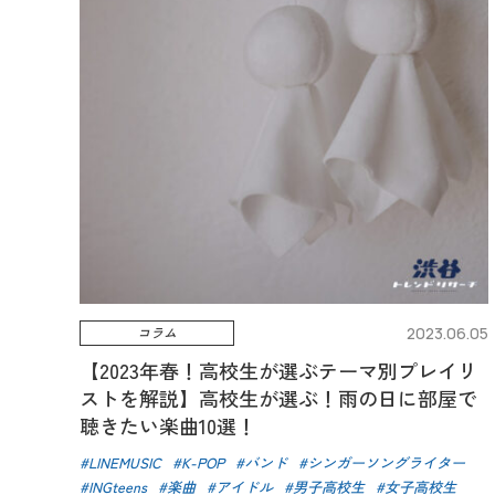
コラム
2023.06.05
【2023年春！高校生が選ぶテーマ別プレイリ
ストを解説】高校生が選ぶ！雨の日に部屋で
聴きたい楽曲10選！
LINEMUSIC
K-POP
バンド
シンガーソングライター
INGteens
楽曲
アイドル
男子高校生
女子高校生