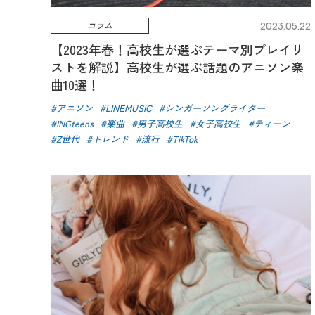
コラム
2023.05.22
【2023年春！高校生が選ぶテーマ別プレイリ
ストを解説】高校生が選ぶ話題のアニソン楽
曲10選！
アニソン
LINEMUSIC
シンガーソングライター
INGteens
楽曲
男子高校生
女子高校生
ティーン
Z世代
トレンド
流行
TikTok