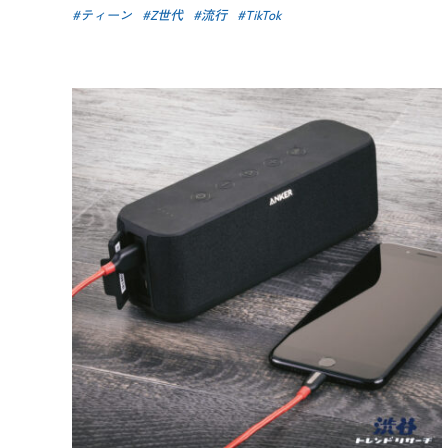
ティーン
Z世代
流行
TikTok