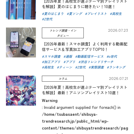
【2026年夏！高校生が選ぶテーマ別プレイリスト
を解説】夏のはじまりに聴きたい！10選！
夏のはじまり
夏ソング
プレイリスト
高校生
Z世代
2026.07.23
トレンド調査・イン
タビュー
【2026年最新！スマホ調査】よく利用する動画配
信サービス＆写真加工アプリTOP10！
スマホ調査
通販
動画配信サービス
α世代
加工アプリ
アプリ
渋谷トレンドリサーチ
高校生
ティーン
Z世代
実態調査
ランキング
2026.07.21
コラム
【2026年夏！高校生が選ぶテーマ別プレイリスト
を解説】最新！アニソンプレイリスト10選！
Warning
: Invalid argument supplied for foreach() in
/home/tsubasaent/shibuya-
trendresearch.jp/public_html/wp-
content/themes/shibuyatrendresearch/page-