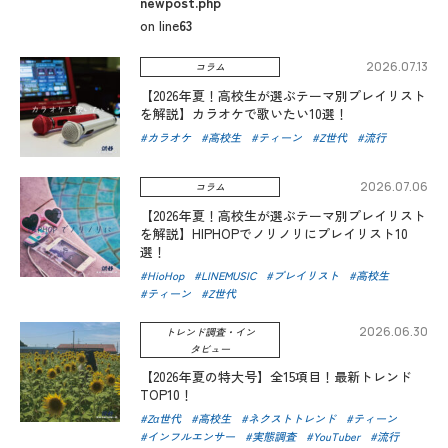
newpost.php
on line
63
2026.07.13
コラム
【2026年夏！高校生が選ぶテーマ別プレイリスト
を解説】カラオケで歌いたい10選！
カラオケ
高校生
ティーン
Z世代
流行
2026.07.06
コラム
【2026年夏！高校生が選ぶテーマ別プレイリスト
を解説】HIPHOPでノリノリにプレイリスト10
選！
HioHop
LINEMUSIC
プレイリスト
高校生
ティーン
Z世代
2026.06.30
トレンド調査・イン
タビュー
【2026年夏の特大号】全15項目！最新トレンド
TOP10！
Zα世代
高校生
ネクストトレンド
ティーン
インフルエンサー
実態調査
YouTuber
流行