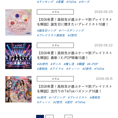
ランキング
言葉
TikTok
ポーズ
2026.06.29
コラム
【2026年夏！高校生が選ぶテーマ別プレイリスト
を解説】誕生日に聴きたいプレイリスト10選！
誕生日ソング
バースディソング
プレイリスト高校生
Z世代
2026.06.22
コラム
【2026年夏！高校生が選ぶテーマ別プレイリスト
を解説】最新！K-POP特集10選！
Zα世代
ダンス
推し活
韓国
K-POP
高校生
アイドル
ティーン
Z世代
TikTok
2026.06.15
コラム
【2026年夏！高校生が選ぶテーマ別プレイリスト
を解説】流行りのTikTokバズソング10選！
α世代
バズソング
プレイリスト
高校生
ティーン
Z世代
流行
TikTok