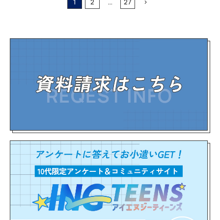
1
2
…
27
>