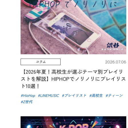
コラム
2026.07.06
【2026年夏！高校生が選ぶテーマ別プレイリ
ストを解説】HIPHOPでノリノリにプレイリス
ト10選！
HioHop
LINEMUSIC
プレイリスト
高校生
ティーン
Z世代