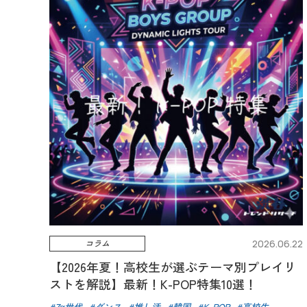
コラム
2026.06.22
【2026年夏！高校生が選ぶテーマ別プレイリ
ストを解説】最新！K-POP特集10選！
Zα世代
ダンス
推し活
韓国
K-POP
高校生