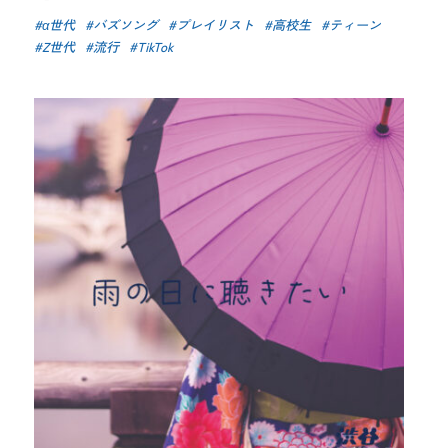
α世代
バズソング
プレイリスト
高校生
ティーン
Z世代
流行
TikTok