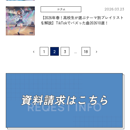
2026.03.23
コラム
【2026年春！高校生が選ぶテーマ別プレイリスト
を解説】TikTokでバズった曲202610選！
<
1
2
3
…
18
>