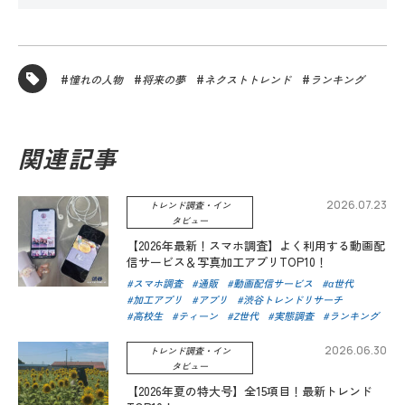
憧れの人物
将来の夢
ネクストトレンド
ランキング
関連記事
2026.07.23
トレンド調査・イン
タビュー
【2026年最新！スマホ調査】よく利用する動画配
信サービス＆写真加工アプリTOP10！
スマホ調査
通販
動画配信サービス
α世代
加工アプリ
アプリ
渋谷トレンドリサーチ
高校生
ティーン
Z世代
実態調査
ランキング
2026.06.30
トレンド調査・イン
タビュー
【2026年夏の特大号】全15項目！最新トレンド