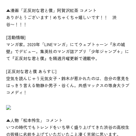
▲漫画「正反対な君と僕」阿賀沢紅茶 コメント
ありがとうございます！めちゃくちゃ嬉しいです！！ 渋
谷〜！！！
[活動情報]
マンガ家。2020年「LINEマンガ」にてウェブトゥーン『氷の城
壁』でデビュー。集英社のマンガ誌アプリ「少年ジャンプ+」に
て『正反対な君と僕』を隔週月曜更新で連載中。
[正反対な君と僕 あらすじ]
空気を読んじゃう元気女子・鈴木が惹かれたのは、自分の意見を
はっきり言える物静か男子・谷くん。共感マックスの等身大ラブ
コメディ！
▲人物「松本怜生」 コメント
いつの時代でもトレンドをいち早く盛り上げてきた渋谷の高校生
の皆様に名前を上げていただいたこと凄く光栄に思います。