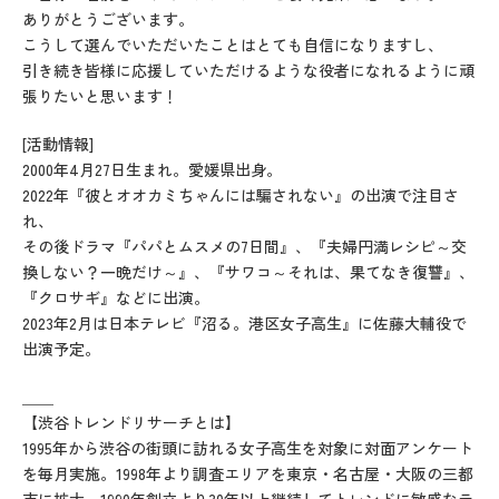
ありがとうございます。
こうして選んでいただいたことはとても自信になりますし、
引き続き皆様に応援していただけるような役者になれるように頑
張りたいと思います！
[活動情報]
2000年4月27日生まれ。愛媛県出身。
2022年『彼とオオカミちゃんには騙されない』の出演で注目さ
れ、
その後ドラマ『パパとムスメの7日間』、『夫婦円満レシピ～交
換しない？一晩だけ～』、『サワコ～それは、果てなき復讐』、
『クロサギ』などに出演。
2023年2月は日本テレビ『沼る。港区女子高生』に佐藤大輔役で
出演予定。
＿＿
【渋谷トレンドリサーチとは】
1995年から渋谷の街頭に訪れる女子高生を対象に対面アンケート
を毎月実施。1998年より調査エリアを東京・名古屋・大阪の三都