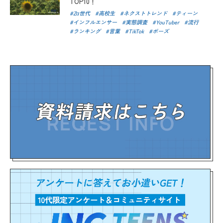
TOP10！
Zα世代
高校生
ネクストトレンド
ティーン
インフルエンサー
実態調査
YouTuber
流行
ランキング
言葉
TikTok
ポーズ