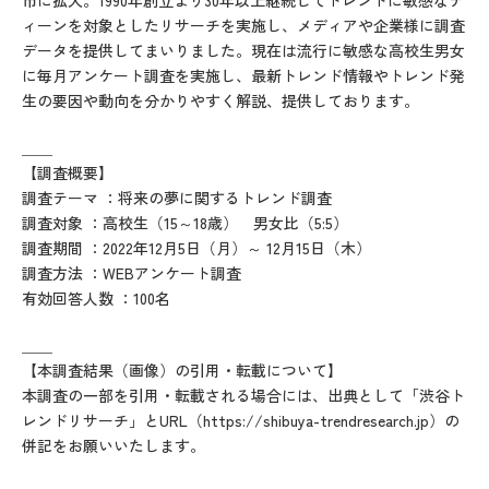
市に拡大。1990年創立より30年以上継続してトレンドに敏感なテ
ィーンを対象としたリサーチを実施し、メディアや企業様に調査
データを提供してまいりました。現在は流行に敏感な高校生男女
に毎月アンケート調査を実施し、最新トレンド情報やトレンド発
生の要因や動向を分かりやすく解説、提供しております。
＿＿
【調査概要】
調査テーマ ：将来の夢に関するトレンド調査
調査対象 ：高校生（15～18歳） 男女比（5:5）
調査期間 ：2022年12月5日（月）～ 12月15日（木）
調査方法 ：WEBアンケート調査
有効回答人数 ：100名
＿＿
【本調査結果（画像）の引用・転載について】
本調査の一部を引用・転載される場合には、出典として「渋谷ト
レンドリサーチ」とURL（
https://shibuya-trendresearch.jp
）の
併記をお願いいたします。