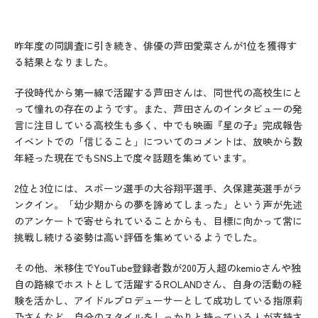
昨年度の同調査に引き続き、俳優の芦田愛菜さんが1位を獲得す
る結果となりました。
子役時代から第一線で活躍する芦田さんは、同世代の高校生にと
って憧れの存在のようです。また、芦田さんのインタビューの発
言に注目している高校生も多く、中でも映画『星の子』完成報告
イベントでの「信じること」についてのコメントは、放映から数
年経った現在でもSNS上で度々話題を集めています。
2位と3位には、スポーツ選手の大谷翔平選手、久保建英選手がラ
ンクイン。「幼少期からの夢を諦めてしまった」という声が先述
のアンケートで寄せられていることからも、目標に向かって常に
挑戦し続ける姿勢は高い評価を集めているようでした。
その他、米移住でYouTube登録者数が200万人超のkemioさんや独
自の路線でホストとして活躍するROLANDさん、自身の活動の経
験を活かし、アイドルプロデューサーとして成功している指原莉
乃さんなど、自分のスタイルをしっかりと持っている人が支持さ