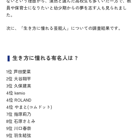
ないという理由から、漠然と選んだ高校生も多くいた一方で、教
員や保育士になりたいと幼少期からの夢を志す人も見られまし
た。
次に、「生き方に憧れる芸能人」についての調査結果です。
❚
生き方に憧れる有名人は ?
1位 芦田愛菜
2位 大谷翔平
3位 久保建英
4位 kemio
4位 ROLAND
4位 やまと(コムドット)
7位 指原莉乃
8位 石原さとみ
9位 川口春奈
9位 羽生結弦