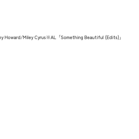
」
tany Howard/Miley Cyrus※AL「Something Beautiful (Edits)」