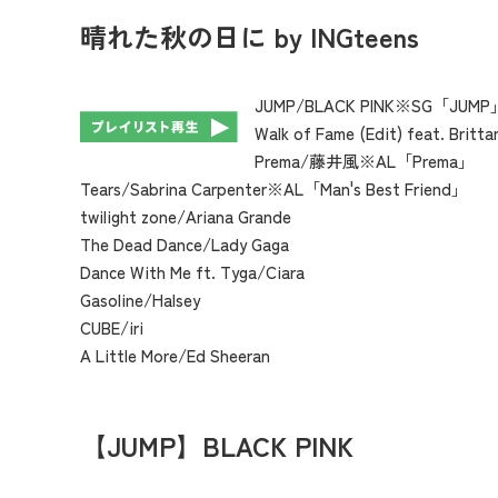
晴れた秋の日に
by INGteens
JUMP/BLACK PINK※SG「JUMP
Walk of Fame (Edit) feat. Brit
Prema/藤井風※AL「Prema」
Tears/Sabrina Carpenter※AL「Man's Best Friend」
twilight zone/Ariana Grande
The Dead Dance/Lady Gaga
Dance With Me ft. Tyga/Ciara
Gasoline/Halsey
CUBE/iri
A Little More/Ed Sheeran
【JUMP】BLACK PINK