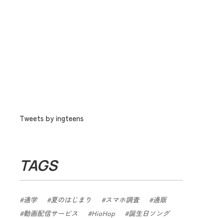
Tweets by ingteens
TAGS
通学
夏のはじまり
スマホ調査
通販
動画配信サービス
HioHop
誕生日ソング