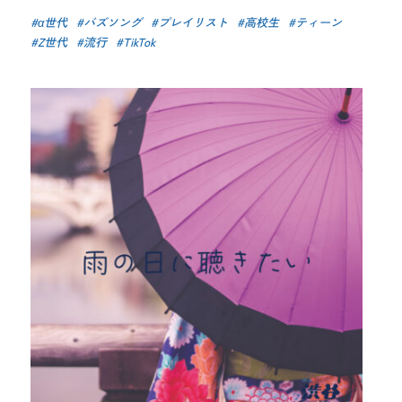
α世代
バズソング
プレイリスト
高校生
ティーン
Z世代
流行
TikTok