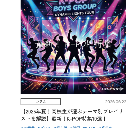
コラム
2026.06.22
【2026年夏！高校生が選ぶテーマ別プレイリ
ストを解説】最新！K-POP特集10選！
Zα世代
ダンス
推し活
韓国
K-POP
高校生