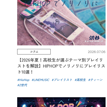
コラム
2026.07.06
【2026年夏！高校生が選ぶテーマ別プレイリ
ストを解説】HIPHOPでノリノリにプレイリス
ト10選！
HioHop
LINEMUSIC
プレイリスト
高校生
ティーン
Z世代