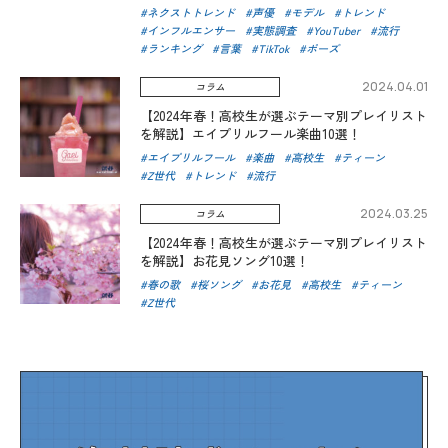
ネクストトレンド
声優
モデル
トレンド
インフルエンサー
実態調査
YouTuber
流行
ランキング
言葉
TikTok
ポーズ
2024.04.01
コラム
【2024年春！高校生が選ぶテーマ別プレイリスト
を解説】エイプリルフール楽曲10選！
エイプリルフール
楽曲
高校生
ティーン
Z世代
トレンド
流行
2024.03.25
コラム
【2024年春！高校生が選ぶテーマ別プレイリスト
を解説】お花見ソング10選！
春の歌
桜ソング
お花見
高校生
ティーン
Z世代