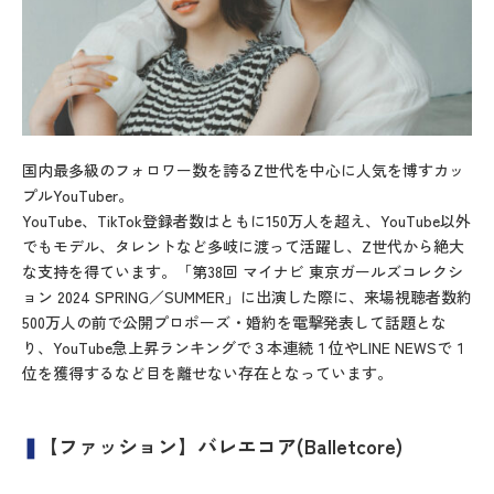
国内最多級のフォロワー数を誇るZ世代を中心に人気を博すカッ
プルYouTuber。
YouTube、TikTok登録者数はともに150万人を超え、YouTube以外
でもモデル、タレントなど多岐に渡って活躍し、Z世代から絶大
な支持を得ています。「第38回 マイナビ 東京ガールズコレクシ
ョン 2024 SPRING／SUMMER」に出演した際に、来場視聴者数約
500万人の前で公開プロポーズ・婚約を電撃発表して話題とな
り、YouTube急上昇ランキングで３本連続１位やLINE NEWSで１
位を獲得するなど目を離せない存在となっています。
❚
【ファッション】バレエコア(Balletcore)