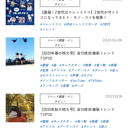
タビュー
【速報！Z世代はコレノトリコ】Z世代が今トリ
コになってるヒト・モノ・コトを発表！
コレノトリコ
渋谷トレンドリサーチ
Z世代
トレンド
2023.04.06
トレンド調査・イン
タビュー
【2023年春の特大号】全15項目!最新トレンド
TOP10!
番組
曲
キャラクター
物事
食べ物
俳優
音楽
アイドル
アーティスト
タレント
芸人
ネクストトレンド
声優
モデル
インフルエンサー
YouTuber
TikToker
ランキング
言葉
ポーズ
2023.10.18
トレンド調査・イン
タビュー
【2023年秋の特大号】全15項目!最新トレンド
TOP10!
番組
キャラクター
食べ物
俳優
音楽
アイドル
アーティスト
タレント
芸人