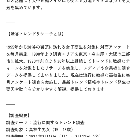
ると話題に！人中短縮メイクにも使える万能アイテムな点でも人
気を集めています。
＿＿
【渋谷トレンドリサーチとは】
1995年から渋谷の街頭に訪れる女子高生を対象に対面アンケート
を毎月実施。1998年より調査エリアを東京・名古屋・大阪の三都
市に拡大。1990年創立より30年以上継続してトレンドに敏感なテ
ィーンを対象としたリサーチを実施し、メディアや企業様に調査
データを提供してまいりました。現在は流行に敏感な高校生に毎
月アンケート調査を実施し、最新トレンド情報やトレンド発生の
要因や動向を分かりやすく解説、提供しております。
＿＿
【調査概要】
調査テーマ ：流行に関するトレンド調査
調査対象 ：高校生男女（15～18歳）
調査期間 ：2024年3月18日（月）～ 3月22日（金）