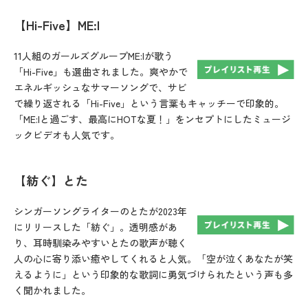
【Hi-Five】ME:I
11人組のガールズグループME:Iが歌う
「Hi-Five」も選曲されました。爽やかで
エネルギッシュなサマーソングで、サビ
で繰り返される「Hi-Five」という言葉もキャッチーで印象的。
「ME:Iと過ごす、最高にHOTな夏！」をンセプトにしたミュージ
ックビデオも人気です。
【紡ぐ】とた
シンガーソングライターのとたが2023年
にリリースした「紡ぐ」。透明感があ
り、耳時馴染みやすいとたの歌声が聴く
人の心に寄り添い癒やしてくれると人気。「空が泣くあなたが笑
えるように」という印象的な歌詞に勇気づけられたという声も多
く聞かれました。