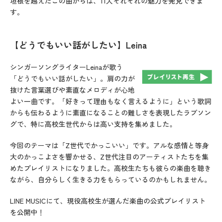
垣根を越えたこの曲からは、11人それぞれの魅力を発見できま
す。
【どうでもいい話がしたい】Leina
シンガーソングライターLeinaが歌う
「どうでもいい話がしたい」。肩の力が
抜けた言葉選びや素直なメロディが心地
よい一曲です。「好きって理由もなく言えるように」という歌詞
からも伝わるように素直になることの難しさを表現したラブソン
グで、特に高校生世代からは高い支持を集めました。
今回のテーマは「Z世代でかっこいい」です。アルな感情と等身
大のかっこよさを響かせる、Z世代注目のアーティストたちを集
めたプレイリストになりました。高校生たちも彼らの楽曲を聴き
ながら、自分らしく生きる力をもらっているのかもしれません。
LINE MUSICにて、現役高校生が選んだ楽曲の公式プレイリスト
を公開中！