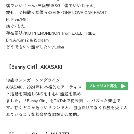
僕でいいじゃん/三阪咲※SG「僕でいいじゃん」
愛せ、至極散々な僕らの日を/ONE LOVE ONE HEART
Hi-Five/ME:I
紡ぐ/とた
存在証明/KID PHENOMENON from EXILE TRIBE
D.N.A/Girls2 & iScream
どうでもいい話がしたい/Leina
【Bunny Girl】AKASAKI
18歳のシンガーソングライター
AKASAKI。2024年に本格的なアーティス
ト活動を開始しSNSを中心に話題を集め
ました。「Bunny Girl」もTikTokで初公開し、バズった楽曲で
す。甘くどこか危ういサウンドと、自由だけでなく孤独も受け入
れているような都会的な歌詞が印象的。