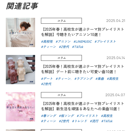
関連記事
2025.04.21
コラム
【2025年春！高校生が選ぶテーマ別プレイリスト
を解説】今聴きたいアニソン10選！
高校性
アニソン
LINEMUSIC
プレイリスト
ティーン
Z世代
TikTok
2025.04.14
コラム
【2025年春！高校生が選ぶテーマ別プレイリスト
を解説】デート前に聴きたい可愛い曲10選！
デート
ティーン.
ラブソング
楽曲
高校生
Z世代
2025.04.07
コラム
【2025年春！高校生が選ぶテーマ別プレイリスト
を解説】新生活を頑張るあなたへの楽曲10選！
春ソング
桜ソング
プレイリスト
高校生
ティーン
Z世代
トレンド
流行
TikTok