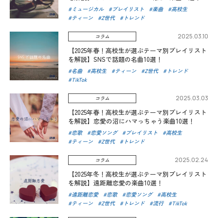
ミュージカル
プレイリスト
楽曲
高校生
ティーン
Z世代
トレンド
2025.03.10
コラム
【2025年春！高校生が選ぶテーマ別プレイリスト
を解説】SNSで話題の名曲10選！
名曲
高校生
ティーン
Z世代
トレンド
TikTok
2025.03.03
コラム
【2025年春！高校生が選ぶテーマ別プレイリスト
を解説】恋愛の沼にハマっちゃう楽曲10選！
恋歌
恋愛ソング
プレイリスト
高校生
ティーン
Z世代
トレンド
2025.02.24
コラム
【2025年冬！高校生が選ぶテーマ別プレイリスト
を解説】遠距離恋愛の楽曲10選！
遠距離恋愛
恋歌
恋愛ソング
高校生
ティーン
Z世代
トレンド
流行
TikTok