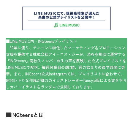
■LINE MUSIC内・INGteensプレイリスト
30年に渡り、ティーンに特化したマーケティング＆プロモーション
支援を提供する株式会社アイ・エヌ・ジーが、渋谷を拠点に運営する
『INGteens』高校生メンバーの生の声を反映した公式プレイリストを
LINE MUSICで配信。毎週月曜日の朝7時、週の始まりの通学時間に更
新。また、INGteens公式Instagramでは、プレイリストに合わせて、
昭和レトロな作風が魅力のイラストレーターfancy.p氏による書き下ろ
しカバーイラストをランダムで公開しております。
■INGteensとは