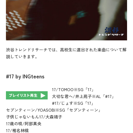
渋谷トレンドリサーチでは、高校生に選出された楽曲について解
説していきます。
#17
by INGteens
17/TOMOO※SG「17」
大切な君へ/井上苑子※AL「#17」
#17/じょす※SG「17」
セブンティーン/YOASOBI※SG「セブンティーン」
子供じゃないもん17/大森靖子
17歳の唄/阿部真央
17/椎名林檎