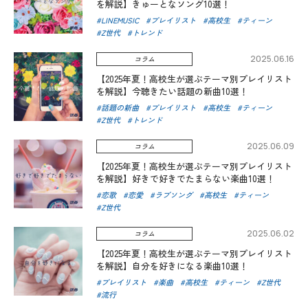
を解説】きゅーとなソング10選！
LINEMUSIC
プレイリスト
高校生
ティーン
Z世代
トレンド
2025.06.16
コラム
【2025年夏！高校生が選ぶテーマ別プレイリスト
を解説】今聴きたい話題の新曲10選！
話題の新曲
プレイリスト
高校生
ティーン
Z世代
トレンド
2025.06.09
コラム
【2025年夏！高校生が選ぶテーマ別プレイリスト
を解説】好きで好きでたまらない楽曲10選！
恋歌
恋愛
ラブソング
高校生
ティーン
Z世代
2025.06.02
コラム
【2025年夏！高校生が選ぶテーマ別プレイリスト
を解説】自分を好きになる楽曲10選！
プレイリスト
楽曲
高校生
ティーン
Z世代
流行