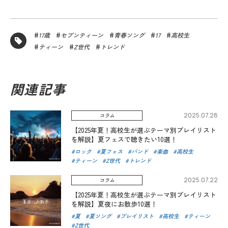
17歳
セブンティーン
青春ソング
17
高校生
ティーン
Z世代
トレンド
関連記事
2025.07.28
コラム
【2025年夏！高校生が選ぶテーマ別プレイリスト
を解説】夏フェスで聴きたい10選！
ロック
夏フェス
バンド
楽曲
高校生
ティーン
Z世代
トレンド
2025.07.22
コラム
【2025年夏！高校生が選ぶテーマ別プレイリスト
を解説】夏夜にお散歩10選！
夏
夏ソング
プレイリスト
高校生
ティーン
Z世代