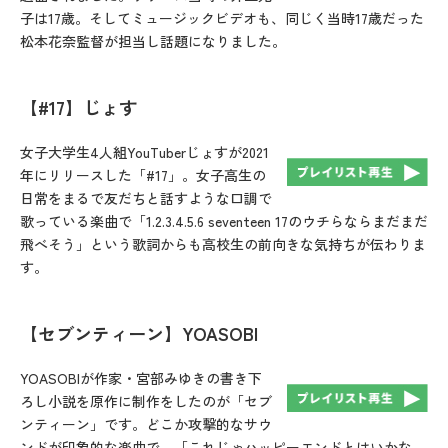
子は17歳。そしてミュージックビデオも、同じく当時17歳だった
松本花奈監督が担当し話題になりました。
【#17】じょす
女子大学生4人組YouTuberじょすが2021
年にリリースした「#17」。女子高生の
日常をまるで友だちと話すような口調で
歌っている楽曲で「1.2.3.4.5.6 seventeen 17のウチらならまだまだ
飛べそう」という歌詞からも高校生の前向きな気持ちが伝わりま
す。
【セブンティーン】YOASOBI
YOASOBIが作家・宮部みゆきの書き下
ろし小説を原作に制作をしたのが「セブ
ンティーン」です。どこか攻撃的なサウ
ンドが印象的な楽曲で、「これじゃハッピーエンドとはいかな