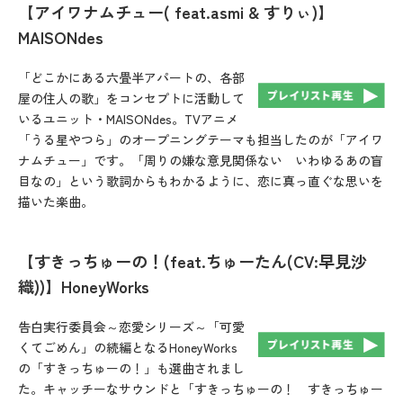
【アイワナムチュー( feat.asmi & すりぃ)】
MAISONdes
「どこかにある六畳半アパートの、各部
屋の住人の歌」をコンセプトに活動して
いるユニット・MAISONdes。TVアニメ
「うる星やつら」のオープニングテーマも担当したのが「アイワ
ナムチュー」です。「周りの嫌な意見関係ない いわゆるあの盲
目なの」という歌詞からもわかるように、恋に真っ直ぐな思いを
描いた楽曲。
【すきっちゅーの！(feat.ちゅーたん(CV:早見沙
織))】HoneyWorks
告白実行委員会～恋愛シリーズ～「可愛
くてごめん」の続編となるHoneyWorks
の「すきっちゅーの！」も選曲されまし
た。キャッチーなサウンドと「すきっちゅーの！ すきっちゅー