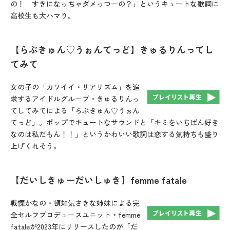
の！ すきになっちゃダメっつーの？」というキュートな歌詞に
高校生も大ハマり。
【らぶきゅん♡うぉんてっど】きゅるりんってし
てみて
女の子の「カワイイ・リアリズム」を追
求するアイドルグループ・きゅるりんっ
てしてみてによる「らぶきゅん♡うぉん
てっど」。ポップでキュートなサウンドと「キミをいちばん好き
なのは私だもん！！」というかわいい歌詞は恋する気持ちも盛り
上げくれそう。
【だいしきゅーだいしゅき】femme fatale
戦慄かなの・頓知気さきな姉妹による完
全セルフプロデュースユニット・femme
fataleが2023年にリリースしたのが「だ