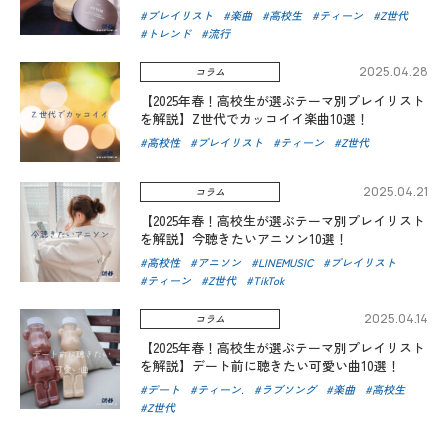
プレイリスト
楽曲
高校生
ティーン
Z世代
トレンド
流行
2025.04.28
コラム
【2025年春！高校生が選ぶテーマ別プレイリスト
を解説】Z世代でカッコイイ楽曲10選！
高校性
プレイリスト
ティーン
Z世代
2025.04.21
コラム
【2025年春！高校生が選ぶテーマ別プレイリスト
を解説】今聴きたいアニソン10選！
高校性
アニソン
LINEMUSIC
プレイリスト
ティーン
Z世代
TikTok
2025.04.14
コラム
【2025年春！高校生が選ぶテーマ別プレイリスト
を解説】デート前に聴きたい可愛い曲10選！
デート
ティーン.
ラブソング
楽曲
高校生
Z世代