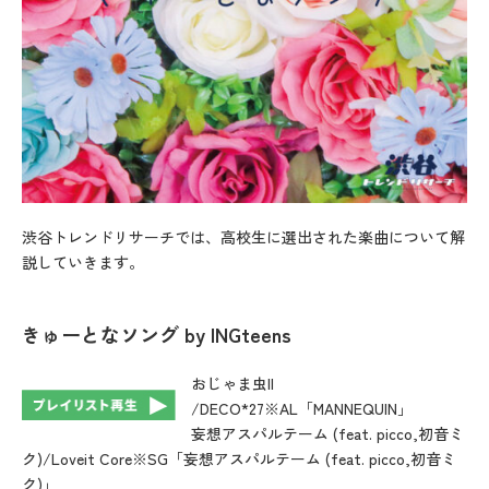
渋谷トレンドリサーチでは、高校生に選出された楽曲について解
説していきます。
きゅーとなソング
by INGteens
おじゃま虫II
/DECO*27※AL「MANNEQUIN」
妄想アスパルテーム (feat. picco,初音ミ
ク)/Loveit Core※SG「妄想アスパルテーム (feat. picco,初音ミ
ク)」