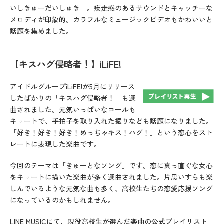
いしきゅーだいしゅき」。疾走感のあるサウンドとキャッチーな
メロディが印象的。カラフルなミュージックビデオもかわいいと
話題を集めました。
【キスハグ侵略者！】iLiFE!
アイドルグループiLiFE!が5月にリリース
したばかりの「キスハグ侵略者！」も選
曲されました。元気いっぱいなコールも
キュートで、手拍子を取り入れた振りなども話題になりました。
「好き！好き！好き！めっちゃキス！ハグ！」という恋心をスト
レートに表現した楽曲です。
今回のテーマは「きゅーとなソング」です。恋に真っ直ぐな女心
をキュートに描いた楽曲が多く選曲されました。片思いすらも楽
しんでいるような元気な曲も多く、高校生たちの恋愛応援ソング
になっているのかもしれません。
LINE MUSICにて、現役高校生が選んだ楽曲の公式プレイリスト