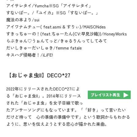
アイサレタイ/Yumcha※SG「アイサレタイ」
すないぱー。/『ユイカ』※SG「すないぱー。」
魔法の本より/sui
アイワナムチュー( feat.asmi & すりぃ)/MAISONdes
すきっちゅーの！(feat.ちゅーたん(CV:早見沙織))/HoneyWorks
らぶきゅん♡うぉんてっど/きゅるりんってしてみて
だいしきゅーだいしゅき/femme fatale
キスハグ侵略者！/iLiFE!
【おじゃま虫II】DECO*27
2022年にリリースされたDECO*27によ
る「おじゃま虫II」。2014年にリリース
された「おじゃま虫」を女子目線で歌っ
たアンサーソングにもなっています。「「好き」って言いたい
だけど待って 心の準備の準備中です」という歌詞からもわかる
ように、思いを伝えようとする恋心が描かれた楽曲。