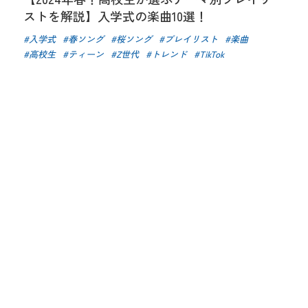
ストを解説】入学式の楽曲10選！
入学式
春ソング
桜ソング
プレイリスト
楽曲
高校生
ティーン
Z世代
トレンド
TikTok