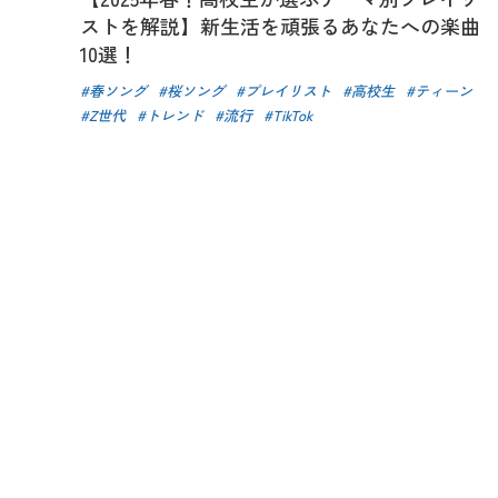
ストを解説】新生活を頑張るあなたへの楽曲
10選！
春ソング
桜ソング
プレイリスト
高校生
ティーン
Z世代
トレンド
流行
TikTok