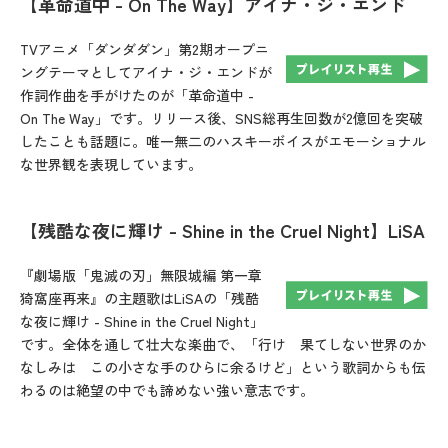
【革命道中 - On The Way】アイナ・ジ・エンド
TVアニメ「ダンダダン」第2期オープニ
ングテーマとしてアイナ・ジ・エンドが
作詞作曲を手がけたのが「革命道中 -
On The Way」です。リリース後、SNS総再生回数が2億回を突破
したことも話題に。唯一無二のハスキーボイスがエモーショナル
な世界観を表現しています。
【残酷な夜に輝け - Shine in the Cruel Night】LiSA
『劇場版「鬼滅の刃」無限城編 第一章
猗窩座再来』の主題歌はLiSAの「残酷
な夜に輝け - Shine in the Cruel Night」
です。全体を通して壮大な楽曲で、「行け 果てしない世界のか
なしみは この小さな手のひらに余るけど」という歌詞からも伝
わるのは絶望の中でも諦めない強い意志です。