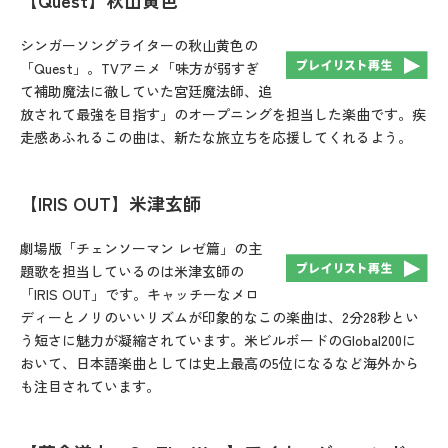
【Quest】秋山黄色
シンガーソングライターの秋山黄色の
「Quest」。TVアニメ「味方が弱すぎ
て補助魔法に徹していた宮廷魔法師、追
放されて最強を目指す」のオープニングを担当した楽曲です。疾
走感あふれるこの曲は、新たな旅立ちを応援してくれるよう。
【IRIS OUT】米津玄師
劇場版「チェンソーマン レゼ篇」の主
題歌を担当しているのは米津玄師の
「IRIS OUT」です。キャッチーなメロ
ディーとノリのいいリズムが印象的なこの楽曲は、2分28秒とい
う短さに魅力が凝縮されています。米ビルボードのGlobal200に
おいて、日本語楽曲としては史上最高の5位になるなど海外から
も注目されています。