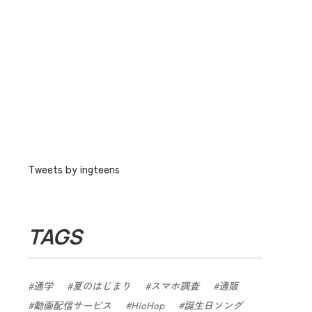
Tweets by ingteens
TAGS
通学
夏のはじまり
スマホ調査
通販
動画配信サービス
HioHop
誕生日ソング