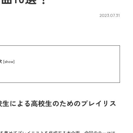
2023.07.31
次
[
show
]
校生による高校生のためのプレイリス
を集めてプレイリストを作成する本企画。今回のテーマは