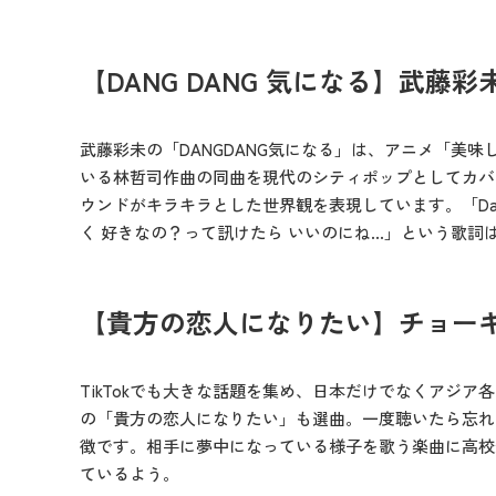
【DANG DANG 気になる】武藤彩
武藤彩未の「DANGDANG気になる」は、アニメ「美味
いる林哲司作曲の同曲を現代のシティポップとしてカバ
ウンドがキラキラとした世界観を表現しています。「Dang D
く 好きなの？って訊けたら いいのにね…」という歌詞
【貴方の恋人になりたい】チョー
TikTokでも大きな話題を集め、日本だけでなくアジ
の「貴方の恋人になりたい」も選曲。一度聴いたら忘れ
徴です。相手に夢中になっている様子を歌う楽曲に高校
ているよう。